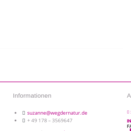
Informationen
A
suzanne@wegdernatur.de
+ 49 178 – 3569647
I
F